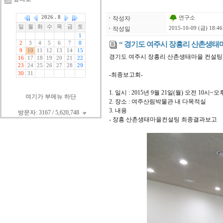
연구소
ㆍ
작성자
ㆍ
작성일
2015-10-09 (금) 18:46
“ 경기도 여주시 장흥리 산촌생태마
경기도 여주시 장흥리 산촌생태마을 컨설팅
-최종보고회-
1. 일시 : 2015년 9월 21일(월) 오전 10시~
여기가 부메뉴 하단
2. 장소 : 여주산림박물관 내 다목적실
3. 내용
방문자: 3167 / 5,620,748
- 장흥 산촌생태마을컨설팅 최종결과보고