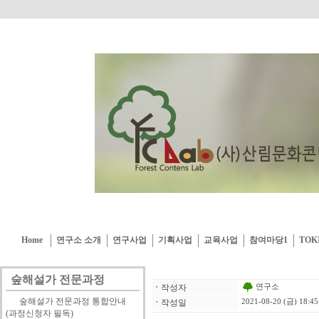
Home
연구소 소개
연구사업
기획사업
교육사업
참여마당1
TOK
숲해설가 전문과정
연구소
ㆍ
작성자
숲해설가 전문과정 통합안내
ㆍ
작성일
2021-08-20 (금) 18:45
(과정신청자 필독)