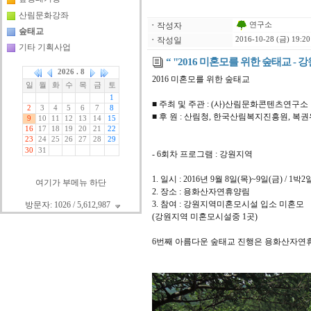
산림문화강좌
연구소
ㆍ
작성자
숲태교
ㆍ
작성일
2016-10-28 (금) 19:20
기타 기획사업
“ "2016 미혼모를 위한 숲태교 - 강
2016 미혼모를 위한 숲태교
■ 주최 및 주관 : (사)산림문화콘텐츠연구소
■ 후 원 : 산림청, 한국산림복지진흥원, 복
- 6회차 프로그램 : 강원지역
1. 일시 : 2016년 9월 8일(목)~9일(금) / 1박2
여기가 부메뉴 하단
2. 장소 : 용화산자연휴양림
3. 참여 : 강원지역미혼모시설 입소 미혼모
방문자: 1026 / 5,612,987
(강원지역 미혼모시설중 1곳)
6번째 아름다운 숲태교 진행은 용화산자연