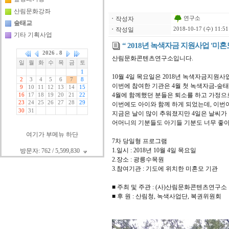
산림문화강좌
연구소
ㆍ
작성자
숲태교
ㆍ
작성일
2018-10-17 (수) 11:51
기타 기획사업
“ 2018년 녹색자금 지원사업 '미혼
산림문화콘텐츠연구소입니다.
10월 4일 목요일은 2018년 녹색자금지원
이번에 참여한 기관은 4월 첫 녹색자금-숲
4월에 함께했던 분들은 퇴소를 하고 가정으
이번에도 아이와 함께 하게 되었는데, 이번
지금은 날이 많이 추워졌지만 4일은 날씨가 
어머니의 기분들도 아기들 기분도 너무 좋아
여기가 부메뉴 하단
7차 당일형 프로그램
1.일시 : 2018년 10월 4일 목요일
방문자: 762 / 5,599,830
2.장소 : 광릉수목원
3.참여기관 : 기도에 위치한 미혼모 기관
■ 주최 및 주관 : (사)산림문화콘텐츠연구소
■ 후 원 : 산림청, 녹색사업단, 복권위원회