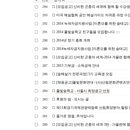
번호
글 제 목
[모집공고] 신비한 곤충의 세계에 함께 할 수강생
294
미국 해설협회 공인 해설가이드 자격증 과정 수
293
2014 녹색자금지원사업 [미혼모를 위한 숲태교] 
292
2014 풀빛숲학교 친구들을 모집합니다.
291
[1]
2014년 정기 총회 개최
290
2014녹색자금지원사업 [미혼모를 위한 숲태교]
289
[모집공고] 신비한 곤충의 세계-2014 겨울편 함께
288
2013 기부금 - 소득공제 안내
287
[숲해설가 전문과정] 5기 교육생 모집
286
[채용공고]풀빛문화연대 / (사)산림문화콘텐츠연
285
풀빛숲학교 - 서울시 희망광고 선정
284
후원의 밤 - 모시는 글
283
제11회경기국제관광박람회 산림휴양분야-힐링 행
282
즐거운 명절, 추석입니다.
281
[모집공고] 신비한 곤충의 세계 3탄 - 가을편에 
280