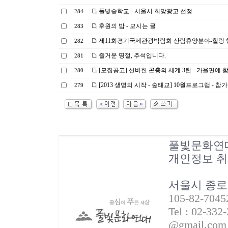
풀빛숲학교 - 서울시 희망광고 선정
284
후원의 밤 - 모시는 글
283
제11회경기국제관광박람회 산림휴양분야-힐링 행
282
즐거운 명절, 추석입니다.
281
[모집공고] 신비한 곤충의 세계 3탄 - 가을편에 
280
[2013 생명의 시작 - 숲태교] 10월프로그램 - 참
279
풀빛문화연
개인정보 
서울시 종로
105-82-70
Tel : 02-332
@gmail.com