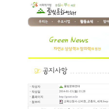
ㆍ
작성자
풀빛문화연대
ㆍ
작성일
2014-01-13 (월) 11:28
ㆍ
홈페이지
http://gcnet.or.kr
교육신청서-신비한_곤충의_세계.hwp
ㆍ
첨부#1