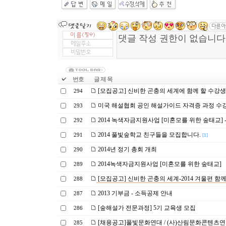
번호
글 제 목
[모집공고] 신비한 곤충의 세계에 함께 할 수강생
294
미국 해설협회 공인 해설가이드 자격증 과정 수
293
2014 녹색자금지원사업 [미혼모를 위한 숲태교] 
292
2014 풀빛숲학교 친구들을 모집합니다.
291
[1]
2014년 정기 총회 개최
290
2014녹색자금지원사업 [미혼모를 위한 숲태교]
289
[모집공고] 신비한 곤충의 세계-2014 겨울편 함께
288
2013 기부금 - 소득공제 안내
287
[숲해설가 전문과정] 5기 교육생 모집
286
[채용공고]풀빛문화연대 / (사)산림문화콘텐츠연
285