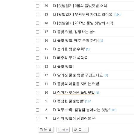
[텃밭일기] 6월의 풀빛텃밭 소식
20
[텃밭일기] 무럭무럭 자라고 있어요!
19
[1]+1
[텃밭일기] 2012년 풀빛 텃밭의 시작!
18
풀빛 텃밭, 김장하는 날~
17
풀빛 텃밭, 배추 수확 하다!
16
[1]
늦가을 텃밭 수확!
15
[1]
배추와 무가 쑥쑥쑥
14
풀빛 텃밭 !
13
달라진 풀빛 텃밭 구경오세요.
12
[1]
풀빛의 여름을 지키는 텃밭
11
장마가 찾아온 풀빛텃밭
10
[1]
풍성한 풀빛텃밭!
9
[1]+1
적무 수확! 점점점 늘어나는 텃밭!
8
[1]+1
상자 텃밭이 생겼어요 ^^
7