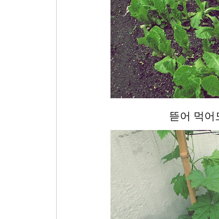
뜯어 먹어