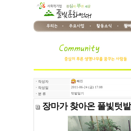
째진
ㆍ
작성자
ㆍ
작성일
2011-06-24 (금) 17:08
ㆍ
분 류
텃밭일기
장마가 찾아온 풀빛텃밭