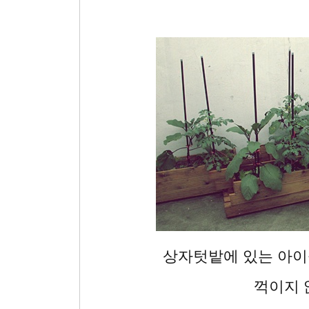
상자텃밭에 있는 아
꺽이지 