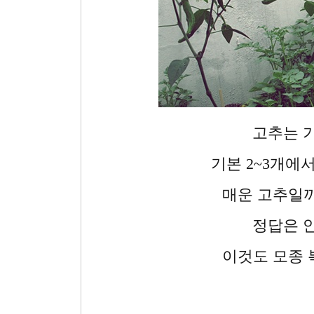
고추는 
기본 2~3개에서
매운 고추일까
정답은 
이것도 모종 