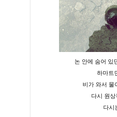
논 안에 숨어 있
하마트면
비가 와서 물
다시 원상
다시