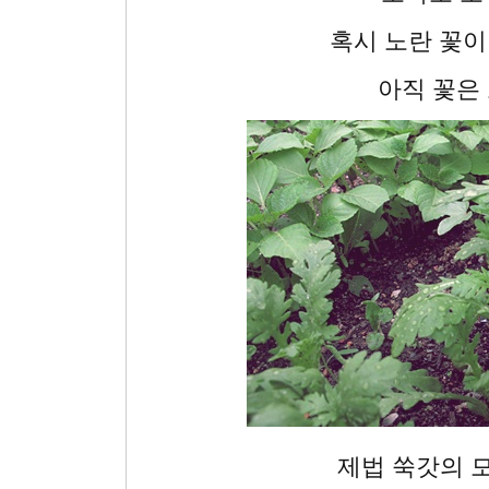
혹시 노란 꽃
아직 꽃은
제법 쑥갓의 