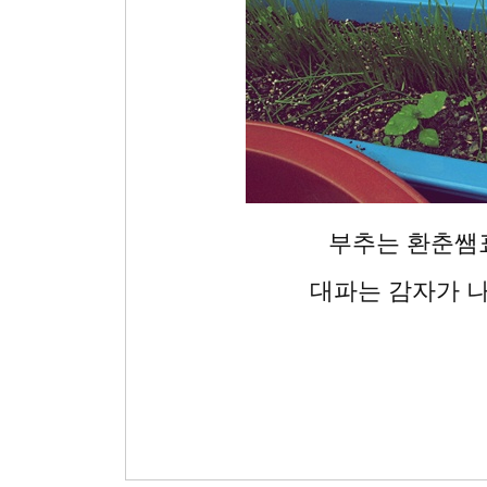
부추는 환춘쌤
대파는 감자가 나