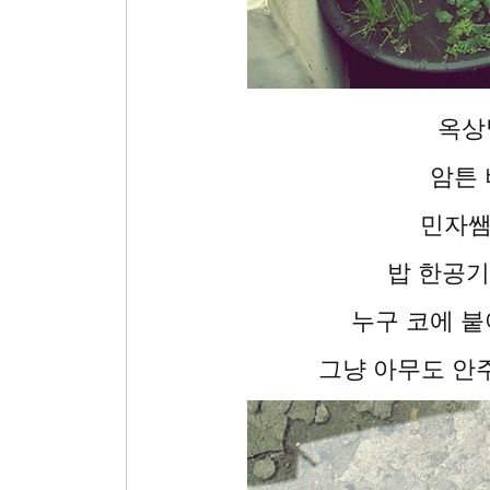
옥상
암튼 
민자쌤
밥 한공기
누구 코에 붙
그냥 아무도 안