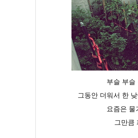
부슬 부슬
그동안 더워서 한 
요즘은 물
그만큼 