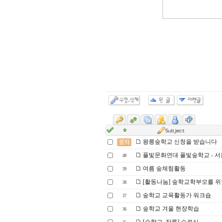
왕릉숲학교 신청을 받습니다
풀빛문화연대 풀빛숲학교 - 서
40
여름 숲체험활동
39
[활동나눔] 숲학교학부모를 위한
38
숲학교 교육활동가 워크숍
37
숲학교 겨울 현장학습
36