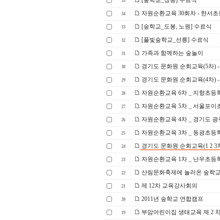
[숲학교_장릉] 수료식
35
자원순환교육 30회차 - 한서
34
[숲학교_도봉, 노원] 수료식
33
[풀빛숲학교_선릉] 수료식
32
가족과 함께하는 숲놀이
31
경기도 문화원 순회교육(5차) 
30
경기도 문화원 순회교육(4차) 
29
자원순환교육 6차 _ 지향초등
28
자원순환교육 5차 _ 서울포
27
자원순환교육 4차 _ 경기도 
26
자원순환교육 3차 _ 동광초등
25
경기도 문화원 순회교육(1 2 3차
24
자원순환교육 1차 _ 난우초등
23
산림문화축제에 놀러온 숲학교
22
제 12차 교육강사회의
21
2011년 숲학교 연합캠프
20
부암어린이집 생태교육 제 2 
19