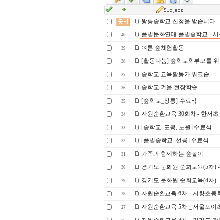
왕릉숲학교 신청을 받습니다
풀빛문화연대 풀빛숲학교 - 서
40
여름 숲체험활동
39
[활동나눔] 숲학교학부모를 위한
38
숲학교 교육활동가 워크숍
37
숲학교 겨울 현장학습
36
[숲학교_장릉] 수료식
35
자원순환교육 30회차 - 한서
34
[숲학교_도봉, 노원] 수료식
33
[풀빛숲학교_선릉] 수료식
32
가족과 함께하는 숲놀이
31
경기도 문화원 순회교육(5차) 
30
경기도 문화원 순회교육(4차) 
29
자원순환교육 6차 _ 지향초등
28
자원순환교육 5차 _ 서울포
27