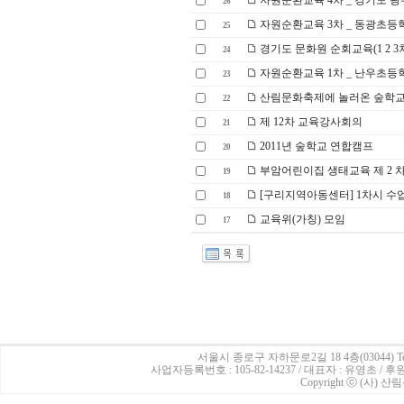
자원순환교육 4차 _ 경기도 
26
자원순환교육 3차 _ 동광초등
25
경기도 문화원 순회교육(1 2 3차
24
자원순환교육 1차 _ 난우초등
23
산림문화축제에 놀러온 숲학교
22
제 12차 교육강사회의
21
2011년 숲학교 연합캠프
20
부암어린이집 생태교육 제 2 
19
[구리지역아동센터] 1차시 수
18
교육위(가칭) 모임
17
서울시 종로구 자하문로2길 18 4층(03044)
Te
사업자등록번호 : 105-82-14237 / 대표자 : 유영초 /
Copyright ⓒ (사) 산