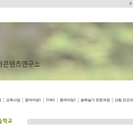
로
업
교육사업
참여마당1
TOKI
참여마당2
숲해설가 전문과정
산림 민간