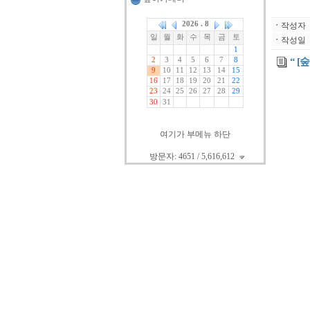
ㆍ
작성자
ㆍ
작성일
“ [
여기가 부메뉴 하단
방문자: 4651 / 5,616,612