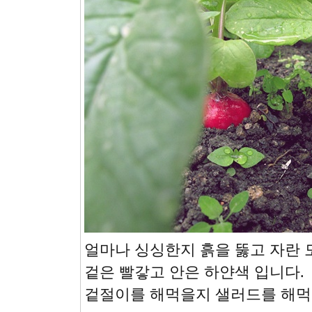
얼마나 싱싱한지 흙을 뚫고 자란 
겉은 빨갛고 안은 하얀색 입니다.
겉절이를 해먹을지 샐러드를 해먹