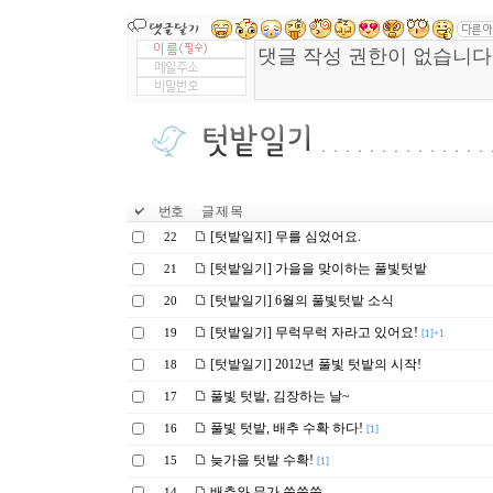
번호
글 제 목
[텃밭일지] 무를 심었어요.
22
[텃밭일기] 가을을 맞이하는 풀빛텃밭
21
[텃밭일기] 6월의 풀빛텃밭 소식
20
[텃밭일기] 무럭무럭 자라고 있어요!
19
[1]+1
[텃밭일기] 2012년 풀빛 텃밭의 시작!
18
풀빛 텃밭, 김장하는 날~
17
풀빛 텃밭, 배추 수확 하다!
16
[1]
늦가을 텃밭 수확!
15
[1]
배추와 무가 쑥쑥쑥
14