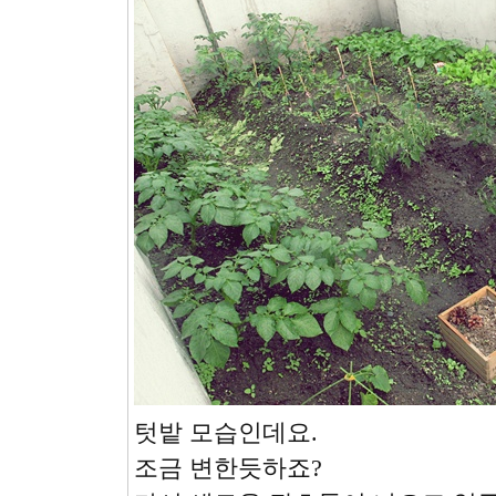
텃밭 모습인데요.
조금 변한듯하죠?