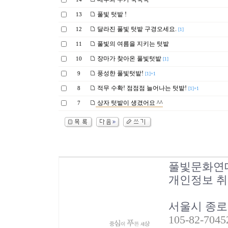
풀빛 텃밭 !
13
달라진 풀빛 텃밭 구경오세요.
12
[1]
풀빛의 여름을 지키는 텃밭
11
장마가 찾아온 풀빛텃밭
10
[1]
풍성한 풀빛텃밭!
9
[1]+1
적무 수확! 점점점 늘어나는 텃밭!
8
[1]+1
상자 텃밭이 생겼어요 ^^
7
풀빛문화연
개인정보 
서울시 종로
105-82-70