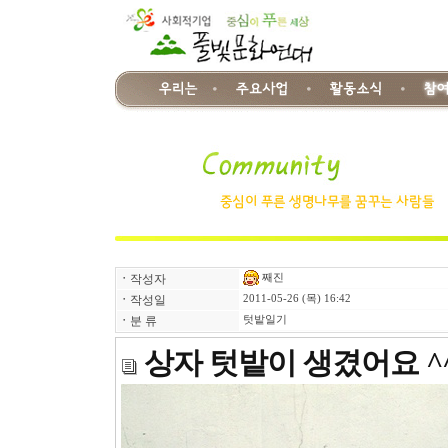
째진
ㆍ
작성자
ㆍ
작성일
2011-05-26 (목) 16:42
ㆍ
분 류
텃밭일기
상자 텃밭이 생겼어요 ^