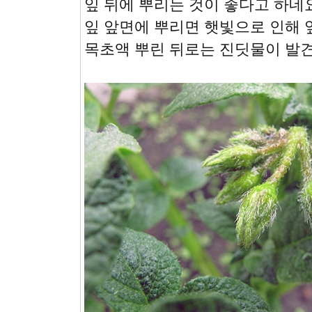
잎 뒤에 뿌리는 것이 좋다고 하네요
잎 앞면에 뿌리면 햇빛으로 인해 잎
목초액 뿌린 뒤로는 진딧물이 발견