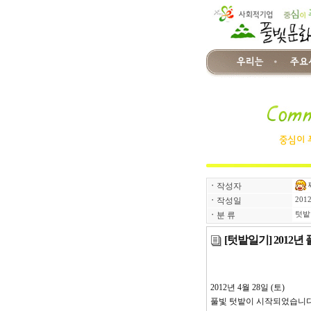
ㆍ
작성자
ㆍ
작성일
2012
ㆍ
분 류
텃밭
[텃밭일기] 2012년
2012년 4월 28일 (토)
풀빛 텃밭이 시작되었습니다