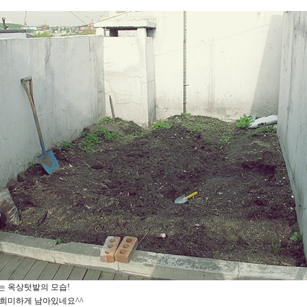
는 옥상텃밭의 모습!
 희미하게 남아있네요^^