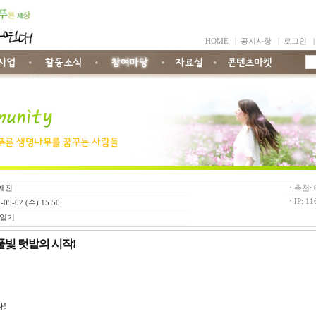
HOME
|
공지사항
|
로그인
째진
ㆍ추천:
ㆍ
IP: 11
-05-02 (수) 15:50
일기
 풀빛 텃밭의 시작!
!